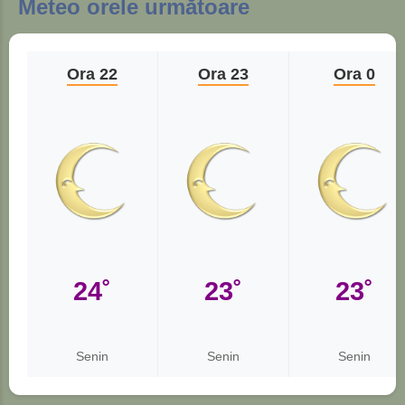
Meteo orele următoare
Ora 22
Ora 23
Ora 0
24˚
23˚
23˚
Senin
Senin
Senin