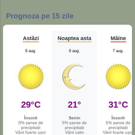
Prognoza pe 15 zile
Astăzi
Noaptea asta
Mâine
6 aug.
6 aug.
7 aug.
29°C
21°
31°C
Însorit
Senin
Însorit
0% șanse de
5% șanse de
5% șanse de
precipitații
precipitații
precipitații
Vânt foarte ușor
Vânt calm
Vânt foarte ușor