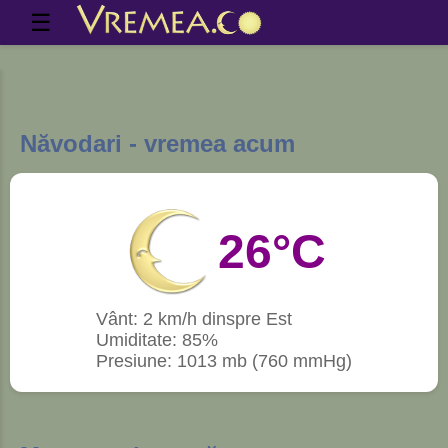
☰
Năvodari - vremea acum
26°C
Vânt: 2 km/h dinspre Est
Umiditate: 85%
Presiune: 1013 mb (760 mmHg)