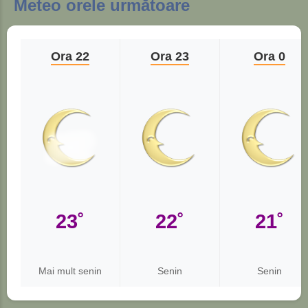
Meteo orele următoare
Ora 22
Ora 23
Ora 0
23˚
22˚
21˚
Mai mult senin
Senin
Senin