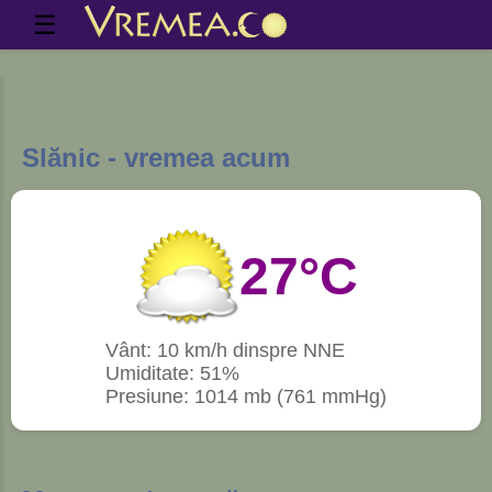
☰
Slănic - vremea acum
27°C
Vânt: 10 km/h dinspre NNE
Umiditate: 51%
Presiune: 1014 mb (761 mmHg)