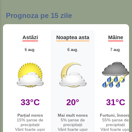
Prognoza pe 15 zile
Astăzi
Noaptea asta
Mâine
6 aug.
6 aug.
7 aug.
33°C
20°
31°C
Parțial noros
Mai mult noros
Furtuni, înnorat
15% șanse de
5% șanse de
55% șanse de
precipitații
precipitații
precipitații
Vânt foarte ușor
Vânt foarte ușor
Vânt foarte ușor