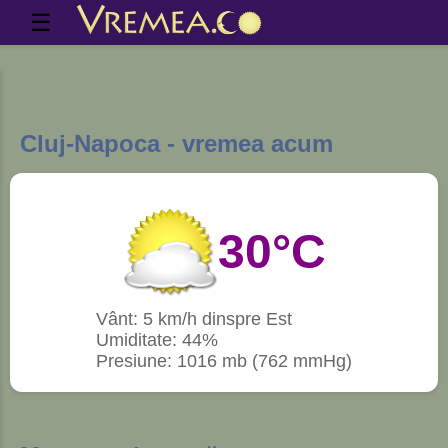
☰
Cluj-Napoca - vremea acum
30°C
Vânt: 5 km/h dinspre Est
Umiditate: 44%
Presiune: 1016 mb (762 mmHg)