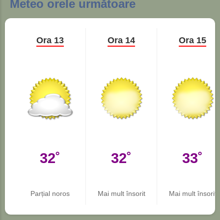
Meteo orele următoare
Ora 13
Ora 14
Ora 15
32˚
32˚
33˚
Parțial noros
Mai mult însorit
Mai mult însorit