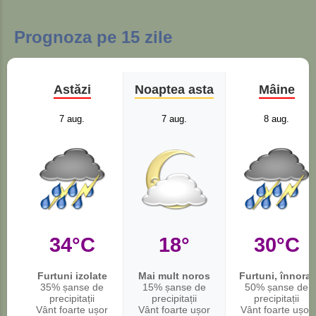
Prognoza pe 15 zile
Astăzi
Noaptea asta
Mâine
7 aug.
7 aug.
8 aug.
34°C
18°
30°C
Furtuni izolate
Mai mult noros
Furtuni, înnorat
35% șanse de
15% șanse de
50% șanse de
precipitații
precipitații
precipitații
Vânt foarte ușor
Vânt foarte ușor
Vânt foarte ușor