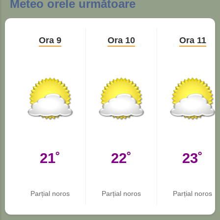
Meteo orele următoare
Ora 9
Ora 10
Ora 11
21˚
22˚
23˚
Parțial noros
Parțial noros
Parțial noros