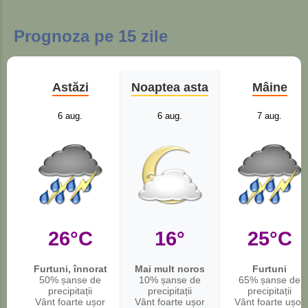
Prognoza pe 15 zile
Astăzi
Noaptea asta
Mâine
6 aug.
6 aug.
7 aug.
26°C
16°
25°C
Furtuni, înnorat
Mai mult noros
Furtuni
50% șanse de
10% șanse de
65% șanse de
precipitații
precipitații
precipitații
Vânt foarte ușor
Vânt foarte ușor
Vânt foarte ușor